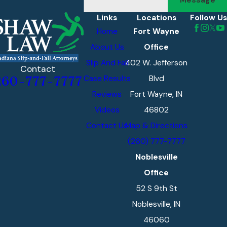
Links
Locations
Follow Us
Home
Fort Wayne
About Us
Office
Slip And Fall
402 W. Jefferson
Contact
Case Results
Blvd
260-777-7777
Reviews
Fort Wayne, IN
Videos
46802
Contact Us
Map & Directions
(260) 777-7777
Noblesville
Office
52 S 9th St
Noblesville, IN
46060